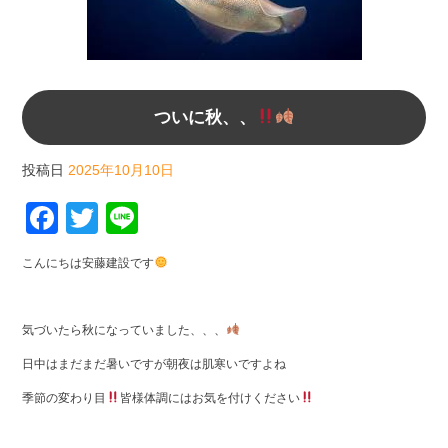
ついに秋、、
投稿日
2025年10月10日
F
T
Li
a
wi
n
こんにちは安藤建設です
c
tt
e
e
er
気づいたら秋になっていました、、、
b
日中はまだまだ暑いですが朝夜は肌寒いですよね
o
季節の変わり目
皆様体調にはお気を付けください
o
k