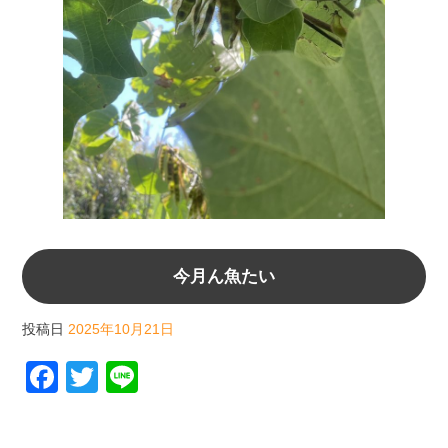
今月ん魚たい
投稿日
2025年10月21日
F
T
Li
a
wi
n
c
tt
e