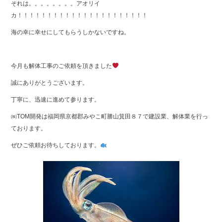
それは。。。。。。。。アオリイ
e
er
カ！！！！！！！！！！！！！！！！！！！！！！
b
海の幸に幸せにしてもらうしかないですね。
o
o
今月も解体工事のご依頼を頂きました
k
誠にありがとうございます。
丁寧に、迅速に進めて参ります。
㈱TOM開発は福岡県京都郡みやこ町勝山箕田８７で建設業、解体業を行っ
ております。
ぜひご依頼お待ちしております。