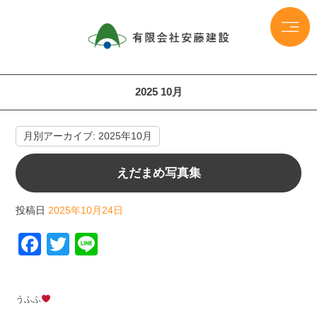
2025 10月
月別アーカイブ:
2025年10月
えだまめ写真集
投稿日
2025年10月24日
F
T
Li
a
wi
n
c
tt
e
うふふ
e
er