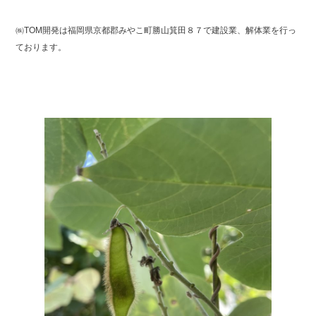
b
㈱TOM開発は福岡県京都郡みやこ町勝山箕田８７で建設業、解体業を行っ
o
ております。
o
k