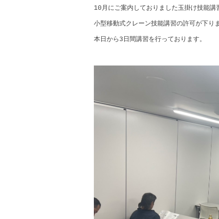
e
er
10月にご案内しておりました玉掛け技能講
b
小型移動式クレーン技能講習の許可が下り
o
本日から3日間講習を行っております。
o
k