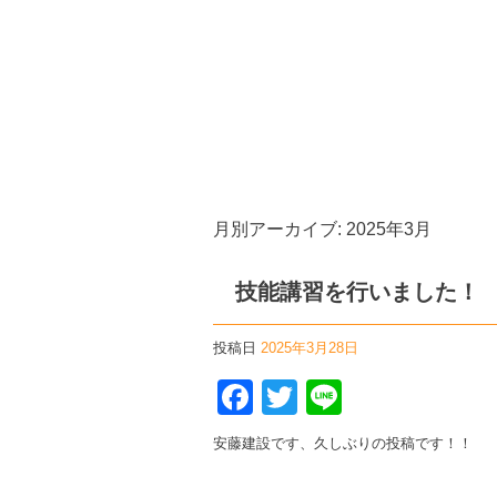
2025 3月|有限会社安藤建設
月別アーカイブ:
2025年3月
技能講習を行いました
投稿日
2025年3月28日
F
T
Li
a
wi
n
安藤建設です、久しぶりの投稿です！！
c
tt
e